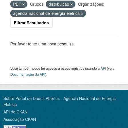
PDF
Grupos:
distribuicao
Organizações:
agencia-nacional-de-energia-eletrica
Filtrar Resultados
Por favor tente uma nova pesquisa.
Você também pode ter acesso a esses registros usando a
API
(veja
Documentação da API
).
Sobre Portal de Dados Abertos - Agência Nacional de Energia
Elétrica
API do CKAN
Associação CKAN