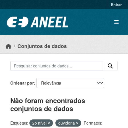
Ir para o conteúdo principal
Entrar
Conjuntos de dados
Ordenar por
Não foram encontrados
conjuntos de dados
Etiquetas:
2o nível
ouvidoria
Formatos: