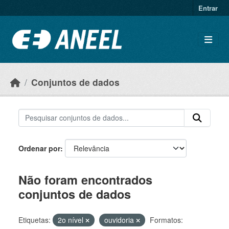
Ir para o conteúdo principal
Entrar
Conjuntos de dados
Ordenar por
Não foram encontrados
conjuntos de dados
Etiquetas:
2o nível
ouvidoria
Formatos: