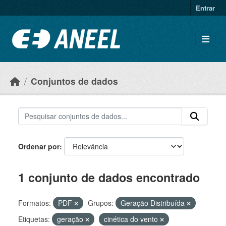
Ir para o conteúdo principal
Entrar
Conjuntos de dados
Ordenar por
1 conjunto de dados encontrado
Formatos:
PDF
Grupos:
Geração Distribuída
Etiquetas:
geração
cinética do vento