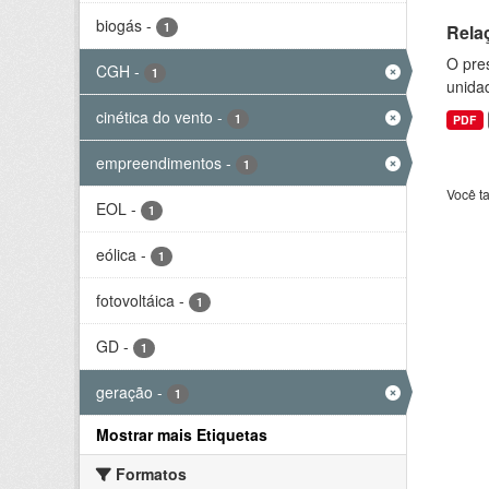
biogás
-
1
Rela
O pre
CGH
-
1
unida
cinética do vento
-
1
PDF
empreendimentos
-
1
Você t
EOL
-
1
eólica
-
1
fotovoltáica
-
1
GD
-
1
geração
-
1
Mostrar mais Etiquetas
Formatos