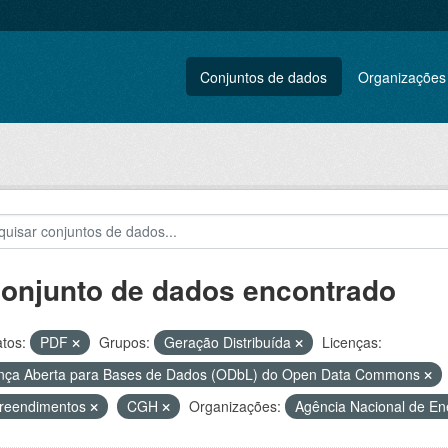
Conjuntos de dados
Organizações
conjunto de dados encontrado
tos:
PDF
Grupos:
Geração Distribuída
Licenças:
nça Aberta para Bases de Dados (ODbL) do Open Data Commons
reendimentos
CGH
Organizações:
Agência Nacional de Ene