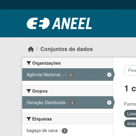
Ir para o conteúdo principal
Conjuntos de dados
Organizações
Agência Nacional...
-
1
1 
Grupos
Geração Distribuída
-
1
Forma
Lice
Etiquetas
emp
bagaço de cana
-
1