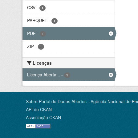
CSV
-
1
PARQUET
-
1
PDF
-
1
ZIP
-
1
Licenças
Licença Aberta...
-
1
Sobre Portal de Dados Abertos - Agência Nacional de Ene
API do CKAN
Associação CKAN