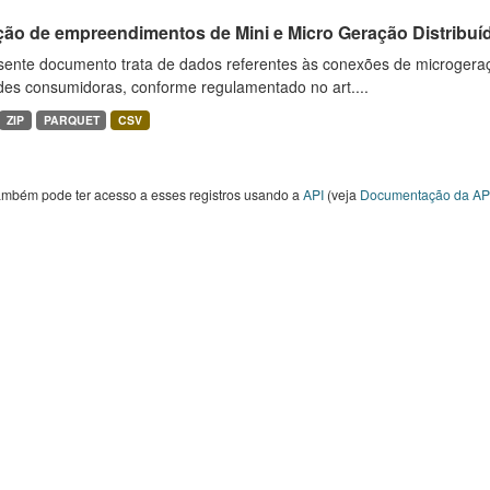
ção de empreendimentos de Mini e Micro Geração Distribuí
sente documento trata de dados referentes às conexões de microgera
des consumidoras, conforme regulamentado no art....
ZIP
PARQUET
CSV
ambém pode ter acesso a esses registros usando a
API
(veja
Documentação da AP