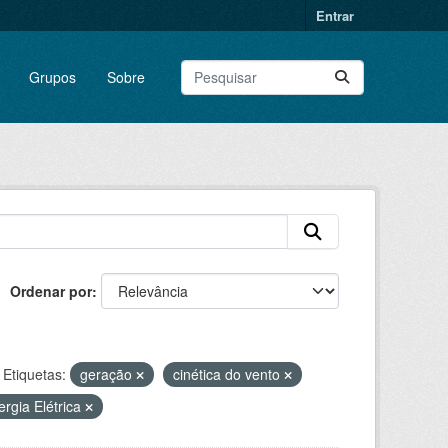
Entrar
Grupos
Sobre
Ordenar por
Etiquetas:
geração
cinética do vento
rgia Elétrica