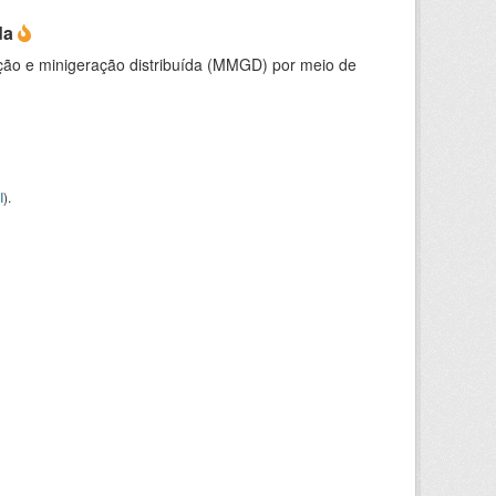
da
ção e minigeração distribuída (MMGD) por meio de
I
).