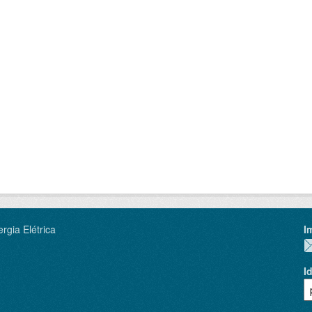
rgia Elétrica
I
I