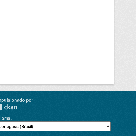
mpulsionado por
dioma