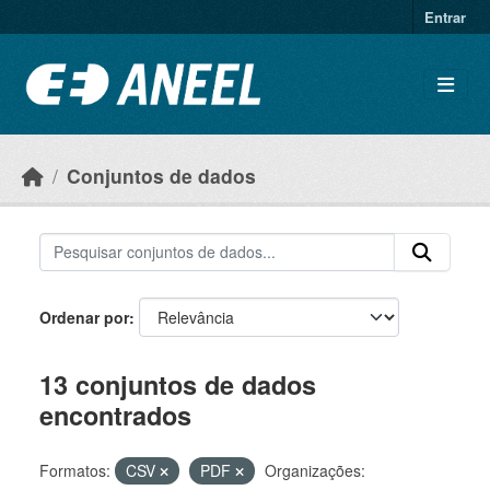
Ir para o conteúdo principal
Entrar
Conjuntos de dados
Ordenar por
13 conjuntos de dados
encontrados
Formatos:
CSV
PDF
Organizações: