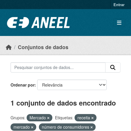
Ir para o conteúdo principal
Entrar
Conjuntos de dados
Ordenar por
1 conjunto de dados encontrado
Grupos:
Mercado
Etiquetas:
receita
mercado
número de consumidores