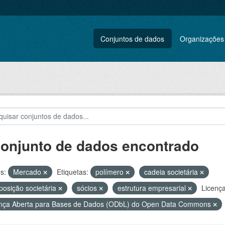
Conjuntos de dados
Organizações
conjunto de dados encontrado
s:
Mercado
Etiquetas:
polímero
cadeia societária
osição societária
sócios
estrutura empresarial
Licença
nça Aberta para Bases de Dados (ODbL) do Open Data Commons