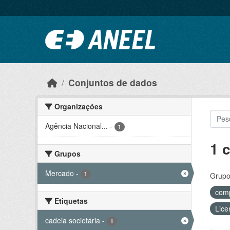
Ir para o conteúdo principal
Conjuntos de dados
Organizações
Agência Nacional...
-
1
1 
Grupos
Mercado
-
1
Grupo
comp
Etiquetas
Lice
cadeia societária
-
1