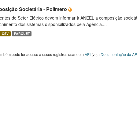
osição Societária - Polímero
entes do Setor Elétrico devem informar à ANEEL a composição societ
himento dos sistemas disponibilizados pela Agência....
CSV
PARQUET
ambém pode ter acesso a esses registros usando a
API
(veja
Documentação da AP