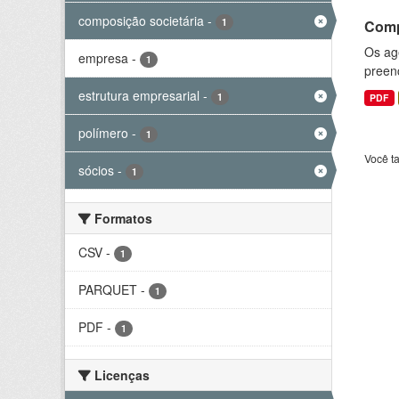
composição societária
-
1
Comp
Os ag
empresa
-
1
preenc
estrutura empresarial
-
1
PDF
polímero
-
1
Você t
sócios
-
1
Formatos
CSV
-
1
PARQUET
-
1
PDF
-
1
Licenças