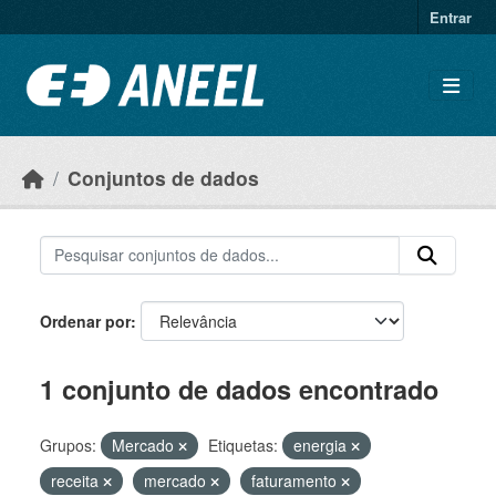
Ir para o conteúdo principal
Entrar
Conjuntos de dados
Ordenar por
1 conjunto de dados encontrado
Grupos:
Mercado
Etiquetas:
energia
receita
mercado
faturamento