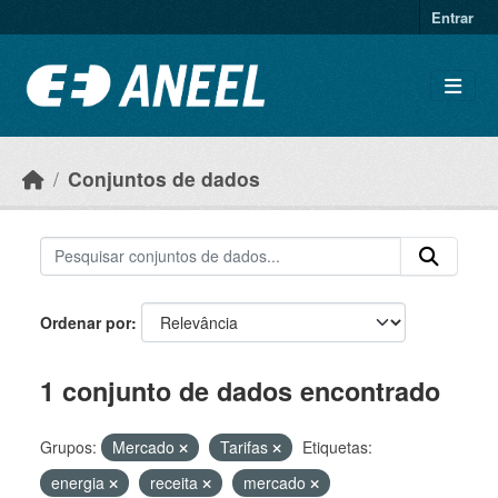
Ir para o conteúdo principal
Entrar
Conjuntos de dados
Ordenar por
1 conjunto de dados encontrado
Grupos:
Mercado
Tarifas
Etiquetas:
energia
receita
mercado