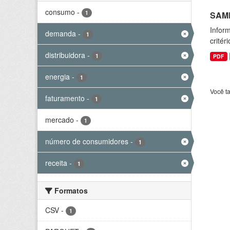
consumo
-
1
SAMP
Inform
demanda
-
1
critér
distribuidora
-
1
PDF
energia
-
1
Você t
faturamento
-
1
mercado
-
1
número de consumidores
-
1
receita
-
1
Formatos
CSV
-
1