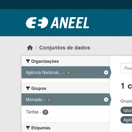
Ir para o conteúdo principal
Conjuntos de dados
Organizações
Agência Nacional...
-
1
1 
Grupos
Mercado
-
1
Grupo
fatu
Tarifas
-
1
Agên
Etiquetas