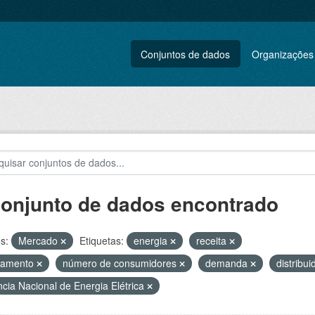
Conjuntos de dados
Organizações
conjunto de dados encontrado
s:
Mercado
Etiquetas:
energia
receita
ramento
número de consumidores
demanda
distribu
cia Nacional de Energia Elétrica