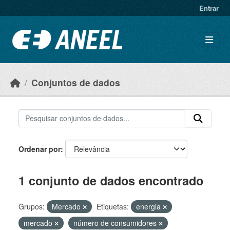
Ir para o conteúdo principal
Entrar
Conjuntos de dados
Ordenar por
1 conjunto de dados encontrado
Grupos:
Mercado
Etiquetas:
energia
mercado
número de consumidores