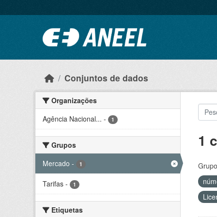
Ir para o conteúdo principal
Conjuntos de dados
Organizações
Agência Nacional...
-
1
1 
Grupos
Mercado
-
1
Grupo
núm
Tarifas
-
1
Lice
Etiquetas