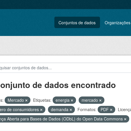
Conjuntos de dados
Organizações
conjunto de dados encontrado
s:
Mercado
Etiquetas:
energia
mercado
ero de consumidores
demanda
Formatos:
PDF
Licenç
nça Aberta para Bases de Dados (ODbL) do Open Data Commons