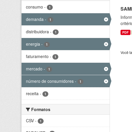
consumo
-
1
SAMP
Inform
demanda
-
1
critér
distribuidora
-
1
PDF
energia
-
1
Você t
faturamento
-
1
mercado
-
1
número de consumidores
-
1
receita
-
1
Formatos
CSV
-
1