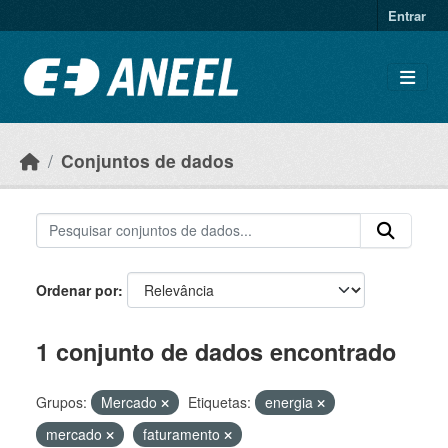
Ir para o conteúdo principal
Entrar
Conjuntos de dados
Ordenar por
1 conjunto de dados encontrado
Grupos:
Mercado
Etiquetas:
energia
mercado
faturamento