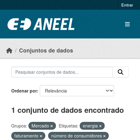
Ir para o conteúdo principal
Entrar
Conjuntos de dados
Ordenar por
1 conjunto de dados encontrado
Grupos:
Mercado
Etiquetas:
energia
faturamento
número de consumidores