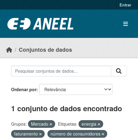
Ir para o conteúdo principal
Entrar
Conjuntos de dados
Ordenar por
1 conjunto de dados encontrado
Grupos:
Mercado
Etiquetas:
energia
faturamento
número de consumidores