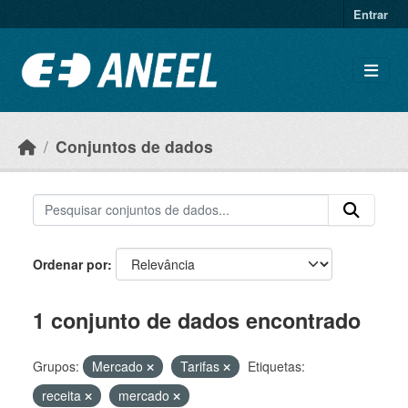
Ir para o conteúdo principal
Entrar
Conjuntos de dados
Ordenar por
1 conjunto de dados encontrado
Grupos:
Mercado
Tarifas
Etiquetas:
receita
mercado