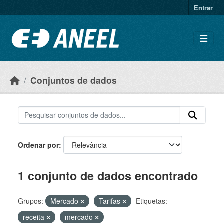
Ir para o conteúdo principal
Entrar
Conjuntos de dados
Ordenar por
1 conjunto de dados encontrado
Grupos:
Mercado
Tarifas
Etiquetas:
receita
mercado