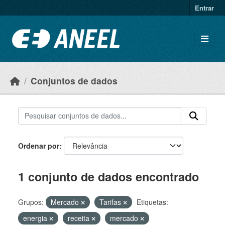
Ir para o conteúdo principal
Entrar
Conjuntos de dados
Ordenar por
1 conjunto de dados encontrado
Grupos:
Mercado
Tarifas
Etiquetas:
energia
receita
mercado