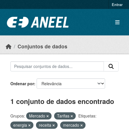
Ir para o conteúdo principal
Entrar
Conjuntos de dados
Ordenar por
1 conjunto de dados encontrado
Grupos:
Mercado
Tarifas
Etiquetas:
energia
receita
mercado