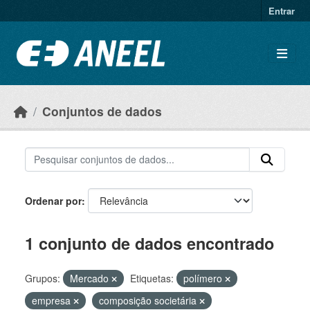
Ir para o conteúdo principal
Entrar
Conjuntos de dados
Ordenar por
1 conjunto de dados encontrado
Grupos:
Mercado
Etiquetas:
polímero
empresa
composição societária