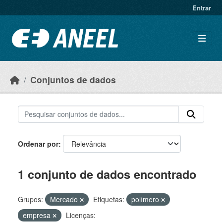
Ir para o conteúdo principal
Entrar
Conjuntos de dados
Ordenar por
1 conjunto de dados encontrado
Grupos:
Mercado
Etiquetas:
polímero
empresa
Licenças: