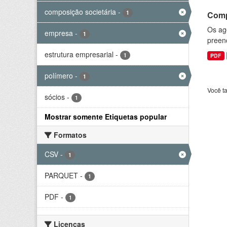
composição societária
-
1
Comp
Os ag
empresa
-
1
preenc
estrutura empresarial
-
1
PDF
polímero
-
1
Você t
sócios
-
1
Mostrar somente Etiquetas popular
Formatos
CSV
-
1
PARQUET
-
1
PDF
-
1
Licenças