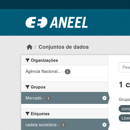
Ir para o conteúdo principal
Conjuntos de dados
Organizações
Agência Nacional...
-
1
1 
Grupos
Mercado
-
1
Grupo
comp
Etiquetas
Lice
cadeia societária
-
1