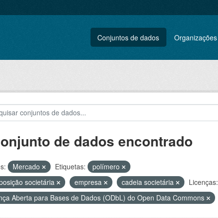
Conjuntos de dados
Organizações
conjunto de dados encontrado
s:
Mercado
Etiquetas:
polímero
osição societária
empresa
cadeia societária
Licenças:
nça Aberta para Bases de Dados (ODbL) do Open Data Commons