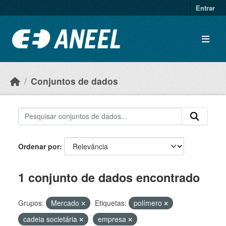
Ir para o conteúdo principal
Entrar
Conjuntos de dados
Ordenar por
1 conjunto de dados encontrado
Grupos:
Mercado
Etiquetas:
polímero
cadeia societária
empresa