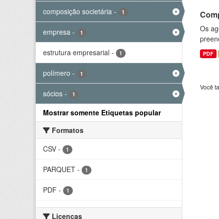
composição societária
-
1
Comp
Os ag
empresa
-
1
preenc
estrutura empresarial
-
1
PDF
polímero
-
1
Você t
sócios
-
1
Mostrar somente Etiquetas popular
Formatos
CSV
-
1
PARQUET
-
1
PDF
-
1
Licenças