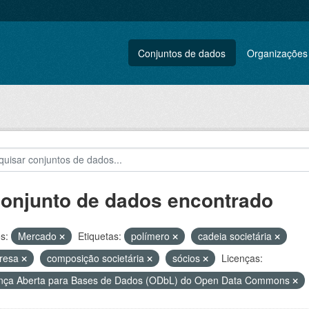
Conjuntos de dados
Organizações
conjunto de dados encontrado
s:
Mercado
Etiquetas:
polímero
cadeia societária
resa
composição societária
sócios
Licenças:
nça Aberta para Bases de Dados (ODbL) do Open Data Commons