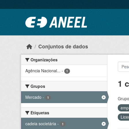
Ir para o conteúdo principal
Conjuntos de dados
Organizações
Agência Nacional...
-
1
1 
Grupos
Mercado
-
1
Grupo
emp
Etiquetas
Lice
cadeia societária
-
1