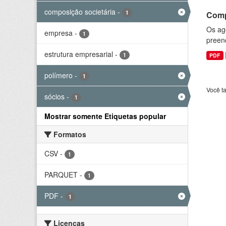
composição societária
-
1
Comp
Os ag
empresa
-
1
preenc
estrutura empresarial
-
1
PDF
polímero
-
1
Você t
sócios
-
1
Mostrar somente Etiquetas popular
Formatos
CSV
-
1
PARQUET
-
1
PDF
-
1
Licenças