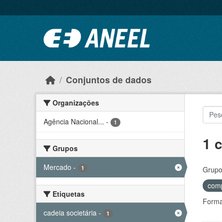
Ir para o conteúdo principal
Conjuntos de dados
Organizações
Agência Nacional...
-
1
1 
Grupos
Mercado
-
1
Grupo
comp
Etiquetas
Forma
cadeia societária
-
1