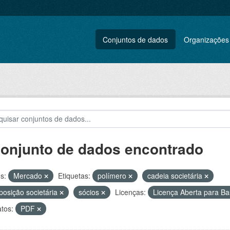
Conjuntos de dados
Organizações
conjunto de dados encontrado
s:
Mercado
Etiquetas:
polímero
cadeia societária
osição societária
sócios
Licenças:
Licença Aberta para 
tos:
PDF