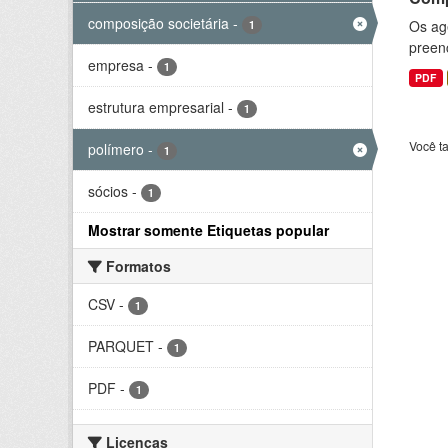
composição societária
-
Os ag
1
preenc
empresa
-
1
PDF
estrutura empresarial
-
1
Você t
polímero
-
1
sócios
-
1
Mostrar somente Etiquetas popular
Formatos
CSV
-
1
PARQUET
-
1
PDF
-
1
Licenças