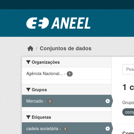
Ir para o conteúdo principal
Conjuntos de dados
Organizações
Agência Nacional...
-
1
1 
Grupos
Mercado
-
1
Grupo
comp
Etiquetas
cadeia societária
-
1
Comp