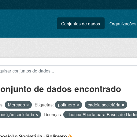
Conjuntos de dados
Organizações
conjunto de dados encontrado
s:
Mercado
Etiquetas:
polímero
cadeia societária
osição societária
Licenças:
Licença Aberta para Bases de Da
osição Societária - Polímero