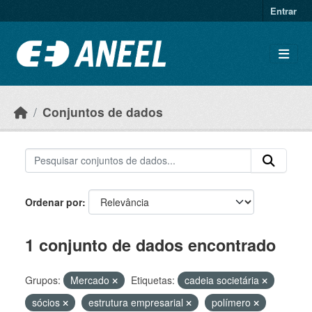
Ir para o conteúdo principal
Entrar
Conjuntos de dados
Ordenar por
1 conjunto de dados encontrado
Grupos:
Mercado
Etiquetas:
cadeia societária
sócios
estrutura empresarial
polímero