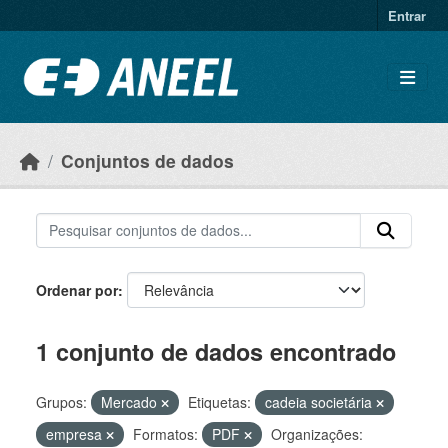
Ir para o conteúdo principal
Entrar
Conjuntos de dados
Ordenar por
1 conjunto de dados encontrado
Grupos:
Mercado
Etiquetas:
cadeia societária
empresa
Formatos:
PDF
Organizações: