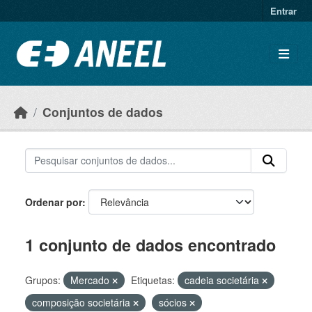
Ir para o conteúdo principal
Entrar
Conjuntos de dados
Ordenar por
1 conjunto de dados encontrado
Grupos:
Mercado
Etiquetas:
cadeia societária
composição societária
sócios