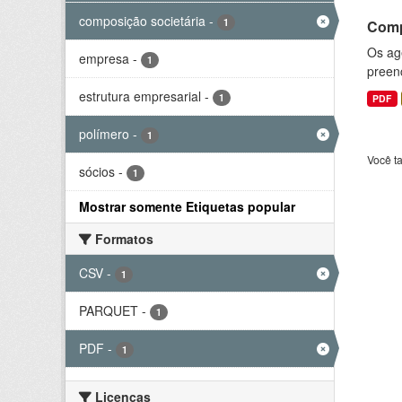
composição societária
-
1
Comp
Os ag
empresa
-
1
preenc
estrutura empresarial
-
1
PDF
polímero
-
1
Você t
sócios
-
1
Mostrar somente Etiquetas popular
Formatos
CSV
-
1
PARQUET
-
1
PDF
-
1
Licenças