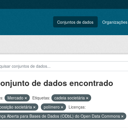
Conjuntos de dados
Organizações
conjunto de dados encontrado
s:
Mercado
Etiquetas:
cadeia societária
osição societária
polímero
Licenças:
nça Aberta para Bases de Dados (ODbL) do Open Data Commons