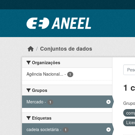
Ir para o conteúdo principal
Conjuntos de dados
Organizações
Agência Nacional...
-
1
1 
Grupos
Mercado
-
1
Grupo
comp
Etiquetas
Lice
cadeia societária
-
1