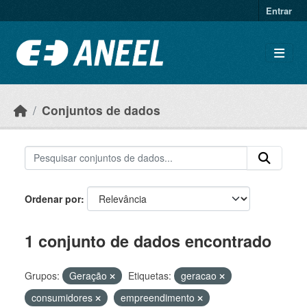
Ir para o conteúdo principal
Entrar
Conjuntos de dados
Ordenar por
1 conjunto de dados encontrado
Grupos:
Geração
Etiquetas:
geracao
consumidores
empreendimento