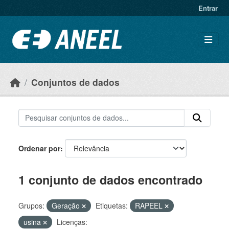
Ir para o conteúdo principal
Entrar
Conjuntos de dados
Ordenar por
1 conjunto de dados encontrado
Grupos:
Geração
Etiquetas:
RAPEEL
usina
Licenças: