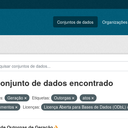
Conjuntos de dados
Organizações
conjunto de dados encontrado
s:
Geração
Etiquetas:
Outorgas
atos
umentos
Licenças:
Licença Aberta para Bases de Dados (ODbL
 de Outorgas de Geração