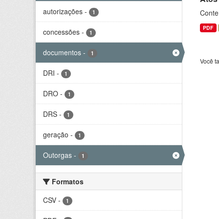
autorizações
-
Conte
1
PDF
concessões
-
1
documentos
-
1
Você t
DRI
-
1
DRO
-
1
DRS
-
1
geração
-
1
Outorgas
-
1
Formatos
CSV
-
1