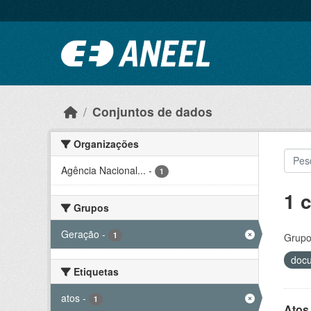
Ir para o conteúdo principal
Conjuntos de dados
Organizações
Agência Nacional...
-
1
1 
Grupos
Geração
-
1
Grupo
doc
Etiquetas
atos
-
1
Atos