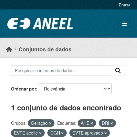
Ir para o conteúdo principal
Entrar
Conjuntos de dados
Ordenar por
1 conjunto de dados encontrado
Grupos:
Geração
Etiquetas:
AHE
DRI
EVTE aceite
CGH
EVTE aprovado