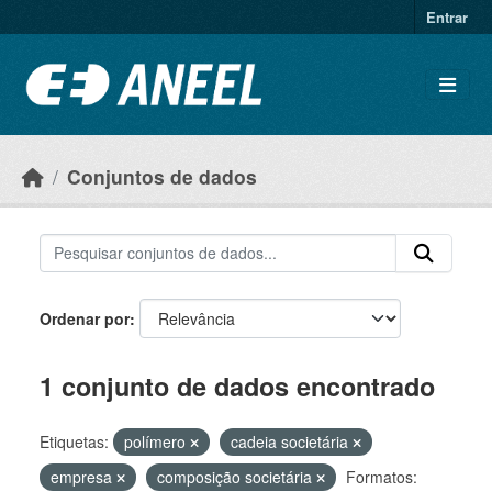
Ir para o conteúdo principal
Entrar
Conjuntos de dados
Ordenar por
1 conjunto de dados encontrado
Etiquetas:
polímero
cadeia societária
empresa
composição societária
Formatos: