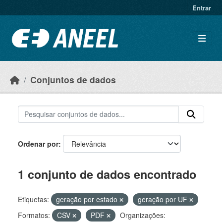
Ir para o conteúdo principal
Entrar
Conjuntos de dados
Ordenar por
1 conjunto de dados encontrado
Etiquetas:
geração por estado
geração por UF
Formatos:
CSV
PDF
Organizações: