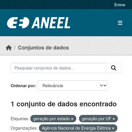
Ir para o conteúdo principal
Entrar
Conjuntos de dados
Ordenar por
1 conjunto de dados encontrado
Etiquetas:
geração por estado
geração por UF
Organizações:
Agência Nacional de Energia Elétrica