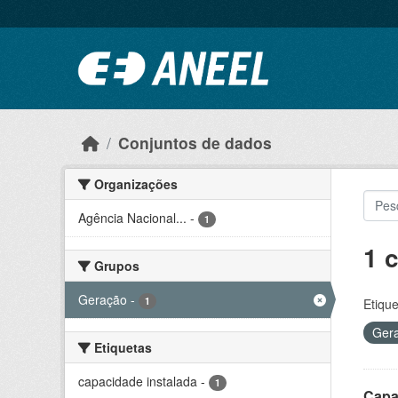
Ir para o conteúdo principal
Conjuntos de dados
Organizações
Agência Nacional...
-
1
1 
Grupos
Geração
-
1
Etique
Ger
Etiquetas
capacidade instalada
-
1
Capa