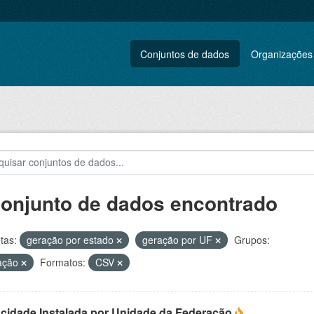
Conjuntos de dados
Organizações
conjunto de dados encontrado
tas:
geração por estado
geração por UF
Grupos:
ação
Formatos:
CSV
cidade Instalada por Unidade da Federação