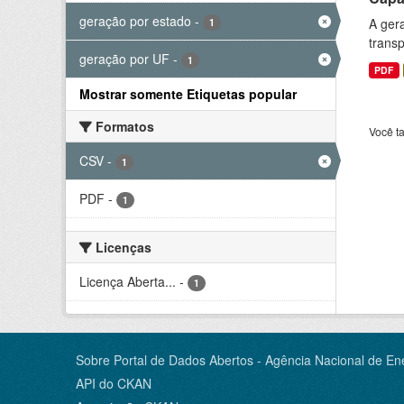
geração por estado
-
A gera
1
transp
geração por UF
-
1
PDF
Mostrar somente Etiquetas popular
Formatos
Você t
CSV
-
1
PDF
-
1
Licenças
Licença Aberta...
-
1
Sobre Portal de Dados Abertos - Agência Nacional de Ene
API do CKAN