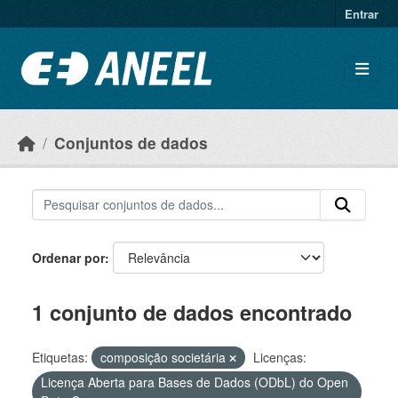
Ir para o conteúdo principal
Entrar
Conjuntos de dados
Ordenar por
1 conjunto de dados encontrado
Etiquetas:
composição societária
Licenças:
Licença Aberta para Bases de Dados (ODbL) do Open