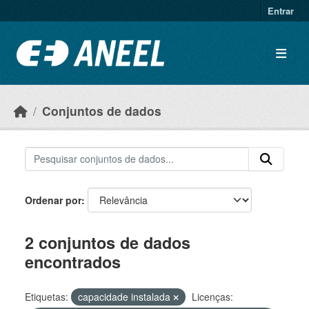
Ir para o conteúdo principal
Entrar
Conjuntos de dados
Ordenar por
2 conjuntos de dados
encontrados
Etiquetas:
capacidade instalada
Licenças: