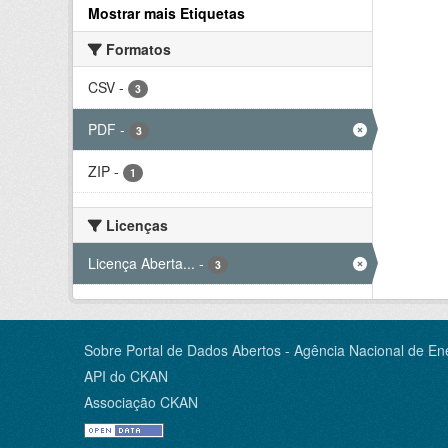
Mostrar mais Etiquetas
Formatos
CSV
-
3
PDF
-
3
ZIP
-
1
Licenças
Licença Aberta...
-
3
Sobre Portal de Dados Abertos - Agência Nacional de Ene
API do CKAN
Associação CKAN