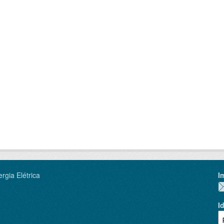
rgia Elétrica
I
I