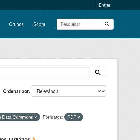
Entrar
Grupos
Sobre
Ordenar por
en Data Commons
Formatos:
PDF
os Tarifários