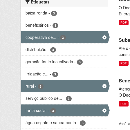
Etiquetas
O Dec
baixa renda
-
Energé
3
PDF
beneficiários
-
3
cooperativa de...
-
3
Subsí
Até o 
distribuição
-
3
consum
geração fonte incentivada
-
3
PDF
irrigação e...
-
3
Bene
rural
-
3
Atençã
O Decr
serviço público de...
-
3
PDF
tarifa social
-
3
água esgoto e saneamento
-
3
Você t