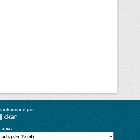
mpulsionado por
dioma