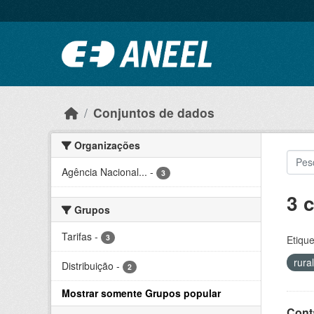
Ir para o conteúdo principal
Conjuntos de dados
Organizações
Agência Nacional...
-
3
3 
Grupos
Tarifas
-
3
Etique
rura
Distribuição
-
2
Mostrar somente Grupos popular
Cont