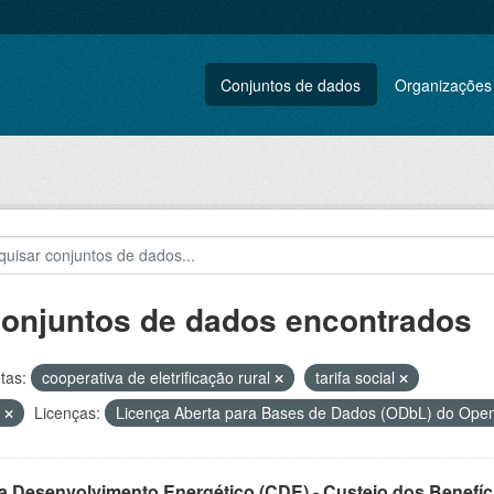
Conjuntos de dados
Organizações
conjuntos de dados encontrados
tas:
cooperativa de eletrificação rural
tarifa social
l
Licenças:
Licença Aberta para Bases de Dados (ODbL) do Op
a Desenvolvimento Energético (CDE) - Custeio dos Benefíci